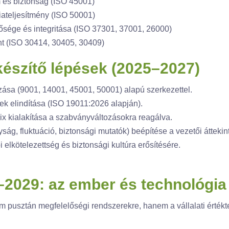
és biztonság (ISO 45001)
ateljesítmény (ISO 50001)
ősége és integritása (ISO 37301, 37001, 26000)
 (ISO 30414, 30405, 30409)
őkészítő lépések (2025–2027)
ozása (9001, 14001, 45001, 50001) alapú szerkezettel.
ek elindítása (ISO 19011:2026 alapján).
 kialakítása a szabványváltozásokra reagálva.
ság, fluktuáció, biztonsági mutatók) beépítése a vezetői átteki
lkötelezettség és biztonsági kultúra erősítésére.
8–2029: az ember és technológia 
 pusztán megfelelőségi rendszerekre, hanem a vállalati értékte