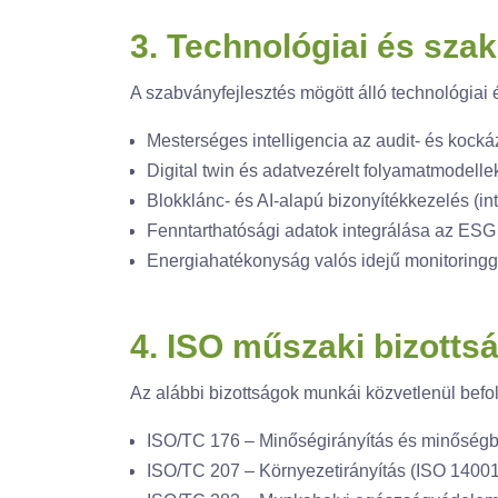
3. Technológiai és sza
A szabványfejlesztés mögött álló technológiai é
Mesterséges intelligencia az audit- és koc
Digital twin és adatvezérelt folyamatmodelle
Blokklánc- és AI-alapú bizonyítékkezelés (i
Fenntarthatósági adatok integrálása az ESG
Energiahatékonyság valós idejű monitoring
4. ISO műszaki bizotts
Az alábbi bizottságok munkái közvetlenül bef
ISO/TC 176 – Minőségirányítás és minőségbi
ISO/TC 207 – Környezetirányítás (ISO 14001