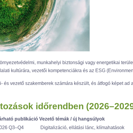
rnyezetvédelmi, munkahelyi biztonsági vagy energetikai terület
llalati kultúrára, vezetői kompetenciákra és az ESG (Environm
i- és vezető szakemberek számára készült, és átfogó képet ad a
ltozások időrendben (2026–2029
árható publikáció
Vezető témák / új hangsúlyok
026 Q3–Q4
Digitalizáció, ellátási lánc, klímahatások