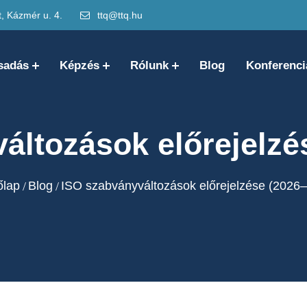
 Kázmér u. 4.
ttq@ttq.hu
sadás
Képzés
Rólunk
Blog
Konferenci
áltozások előrejelzé
őlap
Blog
ISO szabványváltozások előrejelzése (2026