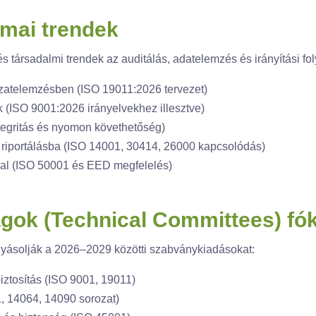
kmai trendek
s társadalmi trendek az auditálás, adatelemzés és irányítási fo
kázatelemzésben (ISO 19011:2026 tervezet)
k (ISO 9001:2026 irányelvekhez illesztve)
ntegritás és nyomon követhetőség)
 riportálásba (ISO 14001, 30414, 26000 kapcsolódás)
gal (ISO 50001 és EED megfelelés)
ágok (Technical Committees) fók
olyásolják a 2026–2029 közötti szabványkiadásokat:
ztosítás (ISO 9001, 19011)
, 14064, 14090 sorozat)