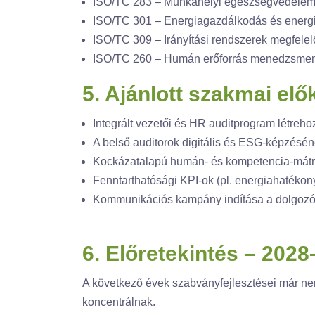
ISO/TC 283 – Munkahelyi egészségvédelem 
ISO/TC 301 – Energiagazdálkodás és energi
ISO/TC 309 – Irányítási rendszerek megfelel
ISO/TC 260 – Humán erőforrás menedzsment
5. Ajánlott szakmai el
Integrált vezetői és HR auditprogram létreh
A belső auditorok digitális és ESG-képzésén
Kockázatalapú humán- és kompetencia-mátrix
Fenntarthatósági KPI-ok (pl. energiahatékony
Kommunikációs kampány indítása a dolgozói e
6. Előretekintés – 202
A következő évek szabványfejlesztései már nem
koncentrálnak.