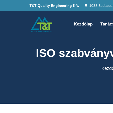
T&T Quality Engineering Kft.
1038 Budapest,
Kezdőlap
Tanác
ISO szabványv
Kezd