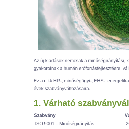
Az új kiadások nemcsak a minőségirányítási, kö
gyakorolnak a humán erőforrásfejlesztésre, vá
Ez a cikk HR-, minőségügyi-, EHS-, energetika
évek szabványváltozásaira.
1. Várható szabványvá
Szabvány
V
ISO 9001 – Minőségirányítás
2