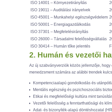
ISO 14001 – Környezetirányítás
2
ISO 19011 – Auditálási irányelvek
2
ISO 45001 – Munkahelyi egészségvédelem
2
ISO 50001 – Energiagazdálkodás
2
ISO 37301 – Megfelelésirányítás
2
ISO 26000 – Társadalmi felelősségvállalás
2
ISO 30414 – Humán tőke jelentés
Fo
2. Humán és vezetői h
Az új szabványverziók közös jellemzője, hogy e
menedzsment számára az alábbi trendek kulcs
Kompetenciaalapú gondolkodás és utánpótlá
Mentális egészség és pszichoszociális bizt
Etikai és megfelelőségi kultúra mint tanúsít
Vezetői felelősség a fenntarthatósági és klí
Adat- és bizonyíték-alapú döntéshozatal (HR