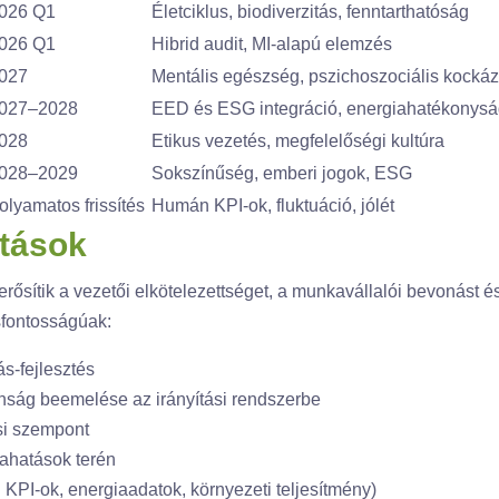
026 Q1
Életciklus, biodiverzitás, fenntarthatóság
026 Q1
Hibrid audit, MI-alapú elemzés
027
Mentális egészség, pszichoszociális kockáz
027–2028
EED és ESG integráció, energiahatékonysá
028
Etikus vezetés, megfelelőségi kultúra
028–2029
Sokszínűség, emberi jogok, ESG
lyamatos frissítés
Humán KPI-ok, fluktuáció, jólét
atások
rősítik a vezetői elkötelezettséget, a munkavállalói bevonást és
fontosságúak:
s-fejlesztés
onság beemelése az irányítási rendszerbe
ási szempont
mahatások terén
 KPI-ok, energiaadatok, környezeti teljesítmény)