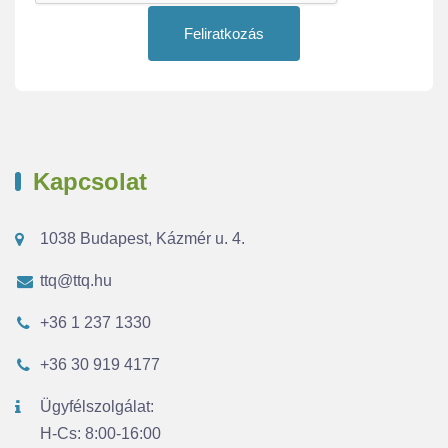
Feliratkozás
Kapcsolat
1038 Budapest, Kázmér u. 4.
ttq@ttq.hu
+36 1 237 1330
+36 30 919 4177
Ügyfélszolgálat:
H-Cs: 8:00-16:00