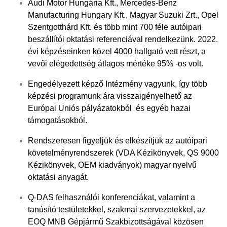
Audi Motor Hungária Kft., Mercedes-Benz
Manufacturing Hungary Kft., Magyar Suzuki Zrt., Opel
Szentgotthárd Kft. és több mint 700 féle autóipari
beszállítói oktatási referenciával rendelkezünk. 2022.
évi képzéseinken közel 4000 hallgató vett részt, a
vevői elégedettség átlagos mértéke 95% -os volt.
Engedélyezett képző Intézmény vagyunk, így több
képzési programunk ára visszaigényelhető az
Európai Uniós pályázatokból és egyéb hazai
támogatásokból.
Rendszeresen figyeljük és elkészítjük az autóipari
követelményrendszerek (VDA Kézikönyvek, QS 9000
Kézikönyvek, OEM kiadványok) magyar nyelvű
oktatási anyagát.
Q-DAS felhasználói konferenciákat, valamint a
tanúsító testületekkel, szakmai szervezetekkel, az
EOQ MNB Gépjármű Szakbizottságával közösen