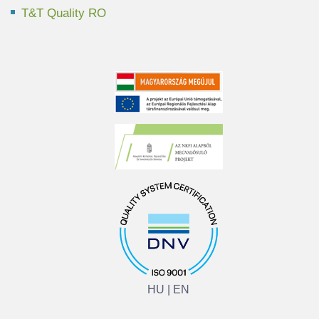
T&T Quality RO
HU
|
EN