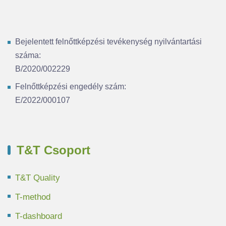
Bejelentett felnőttképzési tevékenység nyilvántartási
száma:
B/2020/002229
Felnőttképzési engedély szám:
E/2022/000107
T&T Csoport
T&T Quality
T-method
T-dashboard