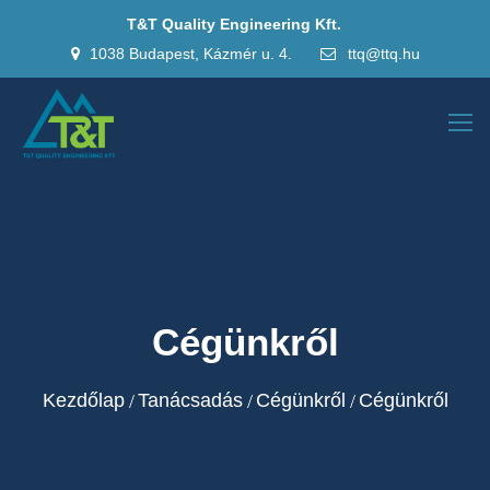
T&T Quality Engineering Kft.
1038 Budapest, Kázmér u. 4.
ttq@ttq.hu
Cégünkről
Kezdőlap
Tanácsadás
Cégünkről
Cégünkről