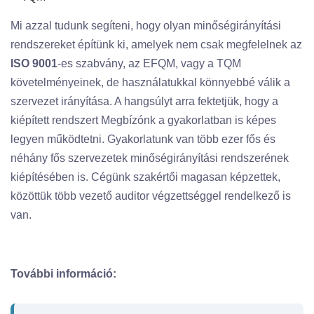
Mi azzal tudunk segíteni, hogy olyan minőségirányítási
rendszereket építünk ki, amelyek nem csak megfelelnek az
ISO 9001
-es szabvány, az
EFQM
, vagy a
TQM
követelményeinek, de használatukkal könnyebbé válik a
szervezet irányítása. A hangsúlyt arra fektetjük, hogy a
kiépített rendszert Megbízónk a gyakorlatban is képes
legyen működtetni. Gyakorlatunk van több ezer fős és
néhány fős szervezetek minőségirányítási rendszerének
kiépítésében is. Cégünk szakértői magasan képzettek,
közöttük több vezető auditor végzettséggel rendelkező is
van.
További információ: