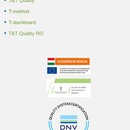
T&T Quality
T-method
T-dashboard
T&T Quality RO