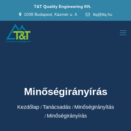
T&T Quality Engineering Kft.
1038 Budapest, Kázmér u. 4.
ttq@ttq.hu
Minőségirányírás
Kezdőlap
Tanácsadás
Minőségirányítás
Minőségirányírás