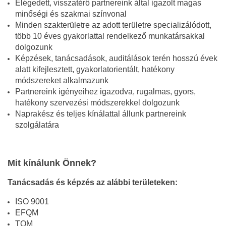
Elégedett, visszatérő partnereink által igazolt magas
minőségi és szakmai színvonal
Minden szakterületre az adott területre specializálódott,
több 10 éves gyakorlattal rendelkező munkatársakkal
dolgozunk
Képzések, tanácsadások, auditálások terén hosszú évek
alatt kifejlesztett, gyakorlatorientált, hatékony
módszereket alkalmazunk
Partnereink igényeihez igazodva, rugalmas, gyors,
hatékony szervezési módszerekkel dolgozunk
Naprakész és teljes kínálattal állunk partnereink
szolgálatára
Mit kínálunk Önnek?
Tanácsadás és képzés az alábbi területeken:
ISO 9001
EFQM
TQM