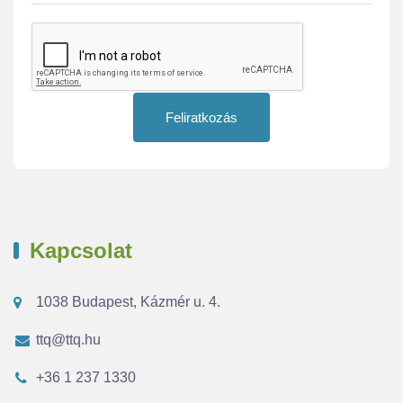
Feliratkozás
Kapcsolat
1038 Budapest, Kázmér u. 4.
ttq@ttq.hu
+36 1 237 1330