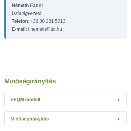
Németh Fanni
Üzletágvezető
Telefon
: +36 30 231 5213
E-mail:
f.nemeth@ttq.hu
Minőségirányítás
EFQM modell
Minőségirányírás