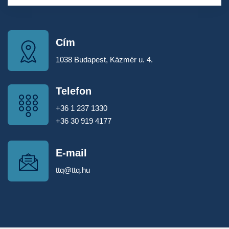
Cím
1038 Budapest, Kázmér u. 4.
Telefon
+36 1 237 1330
+36 30 919 4177
E-mail
ttq@ttq.hu