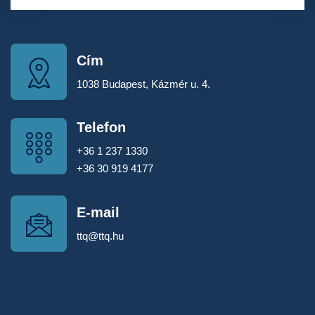
Cím
1038 Budapest, Kázmér u. 4.
Telefon
+36 1 237 1330
+36 30 919 4177
E-mail
ttq@ttq.hu