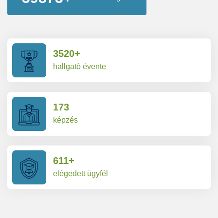
4000
+
hallgató évente
198
képzés
700
+
elégedett ügyfél