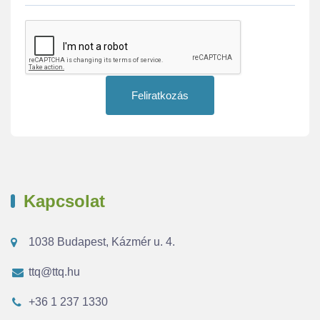
Feliratkozás
Kapcsolat
1038 Budapest, Kázmér u. 4.
ttq@ttq.hu
+36 1 237 1330