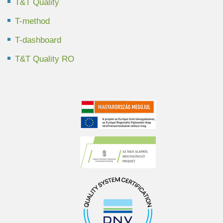
T&T Quality
T-method
T-dashboard
T&T Quality RO