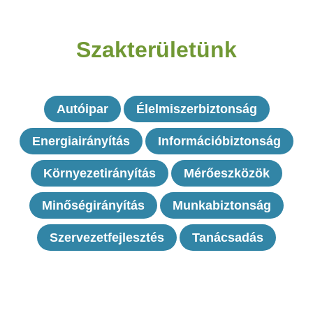
Szakterületünk
Autóipar
Élelmiszerbiztonság
Energiairányítás
Információbiztonság
Környezetirányítás
Mérőeszközök
Minőségirányítás
Munkabiztonság
Szervezetfejlesztés
Tanácsadás