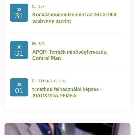
157
08
31
Kockázatmenedzsment az ISO 31000
szabvány szerint
358
08
31
APQP: Termék minőségtervezés,
Control Plan
TT164.3_C_HU/1
09
01
t-method felhasználói képzés -
AIAG&VDA PFMEA