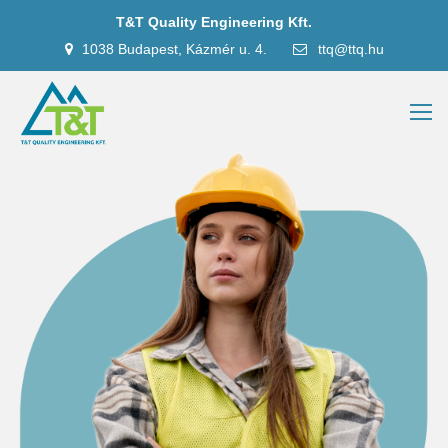
T&T Quality Engineering Kft.
1038 Budapest, Kázmér u. 4.
ttq@ttq.hu