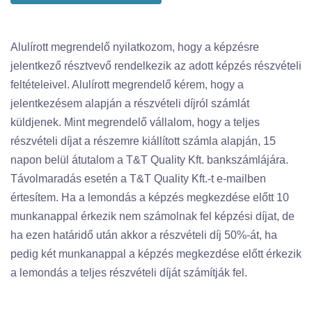
Alulírott megrendelő nyilatkozom, hogy a képzésre
jelentkező résztvevő rendelkezik az adott képzés részvételi
feltételeivel. Alulírott megrendelő kérem, hogy a
jelentkezésem alapján a részvételi díjról számlát
küldjenek. Mint megrendelő vállalom, hogy a teljes
részvételi díjat a részemre kiállított számla alapján, 15
napon belül átutalom a T&T Quality Kft. bankszámlájára.
Távolmaradás esetén a T&T Quality Kft.-t e-mailben
értesítem. Ha a lemondás a képzés megkezdése előtt 10
munkanappal érkezik nem számolnak fel képzési díjat, de
ha ezen határidő után akkor a részvételi díj 50%-át, ha
pedig két munkanappal a képzés megkezdése előtt érkezik
a lemondás a teljes részvételi díját számítják fel.