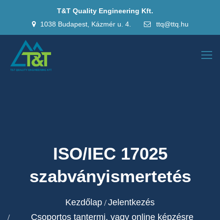
T&T Quality Engineering Kft.
1038 Budapest, Kázmér u. 4.
ttq@ttq.hu
ISO/IEC 17025
szabványismertetés
Kezdőlap
Jelentkezés
Csoportos tantermi, vagy online képzésre