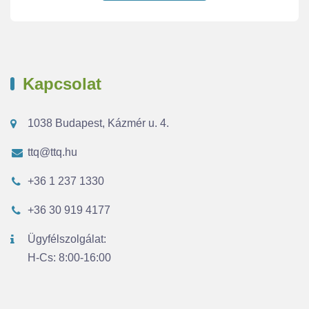
Kapcsolat
1038 Budapest, Kázmér u. 4.
ttq@ttq.hu
+36 1 237 1330
+36 30 919 4177
Ügyfélszolgálat:
H-Cs: 8:00-16:00