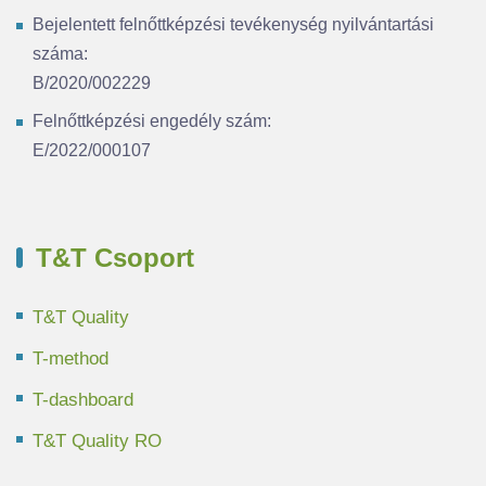
Bejelentett felnőttképzési tevékenység nyilvántartási
száma:
B/2020/002229
Felnőttképzési engedély szám:
E/2022/000107
T&T Csoport
T&T Quality
T-method
T-dashboard
T&T Quality RO