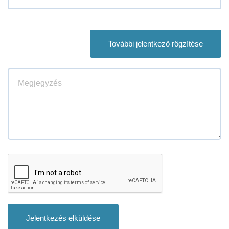
További jelentkező rögzítése
Jelentkezés elküldése