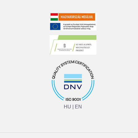
HU
|
EN