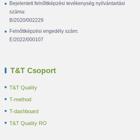
Bejelentett felnőttképzési tevékenység nyilvántartási
száma:
B/2020/002229
Felnőttképzési engedély szám:
E/2022/000107
T&T Csoport
T&T Quality
T-method
T-dashboard
T&T Quality RO