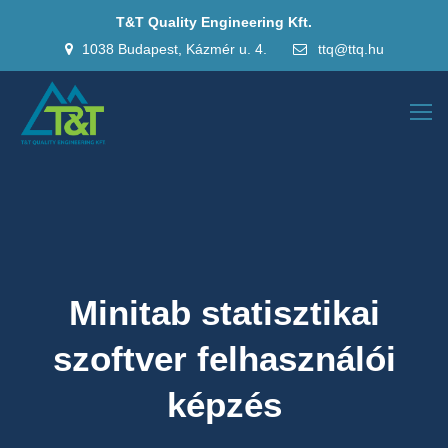
T&T Quality Engineering Kft.
1038 Budapest, Kázmér u. 4.
ttq@ttq.hu
Minitab statisztikai
szoftver felhasználói
képzés