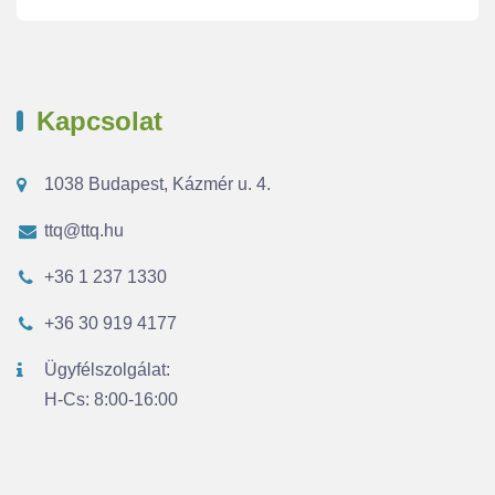
Kapcsolat
1038 Budapest, Kázmér u. 4.
ttq@ttq.hu
+36 1 237 1330
+36 30 919 4177
Ügyfélszolgálat:
H-Cs: 8:00-16:00