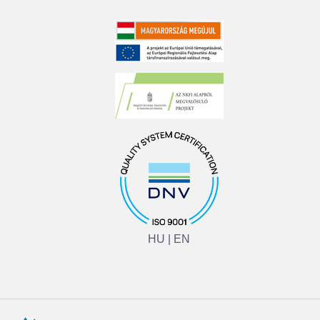
HU
|
EN