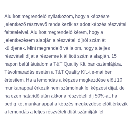
Alulírott megrendelő nyilatkozom, hogy a képzésre
jelentkező résztvevő rendelkezik az adott képzés részvételi
feltételeivel. Alulírott megrendelő kérem, hogy a
jelentkezésem alapján a részvételi díjról számlát
küldjenek. Mint megrendelő vállalom, hogy a teljes
részvételi díjat a részemre kiállított számla alapján, 15
napon belül átutalom a T&T Quality Kft. bankszámlájára.
Távolmaradás esetén a T&T Quality Kft.-t e-mailben
értesítem. Ha a lemondás a képzés megkezdése előtt 10
munkanappal érkezik nem számolnak fel képzési díjat, de
ha ezen határidő után akkor a részvételi díj 50%-át, ha
pedig két munkanappal a képzés megkezdése előtt érkezik
a lemondás a teljes részvételi díját számítják fel.