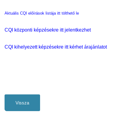
Aktuális CQI előírások listája itt tölthető le
CQI központi képzésekre itt jelentkezhet
CQI kihelyezett képzésekre itt kérhet árajánlatot
Vissza