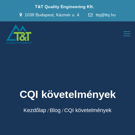
T&T Quality Engineering Kft.
1038 Budapest, Kázmér u. 4.
ttq@ttq.hu
CQI követelmények
Kezdőlap
Blog
CQI követelmények