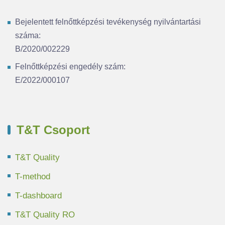
Bejelentett felnőttképzési tevékenység nyilvántartási
száma:
B/2020/002229
Felnőttképzési engedély szám:
E/2022/000107
T&T Csoport
T&T Quality
T-method
T-dashboard
T&T Quality RO