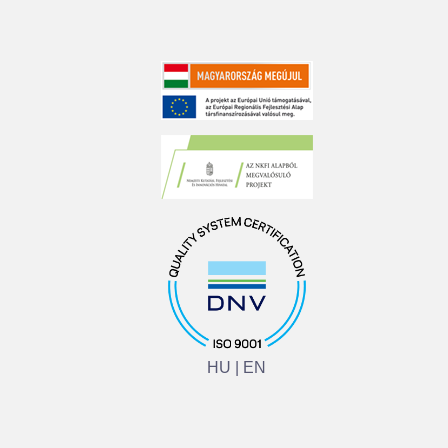
HU
|
EN