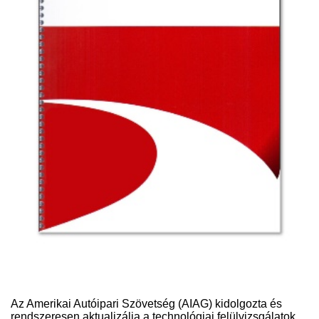
Az Amerikai Autóipari Szövetség (AIAG) kidolgozta és
rendszeresen aktualizálja a technológiai felülvizsgálatok