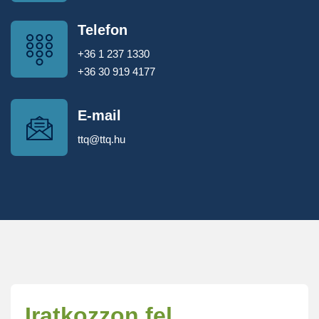
Telefon
+36 1 237 1330
+36 30 919 4177
E-mail
ttq@ttq.hu
Iratkozzon fel