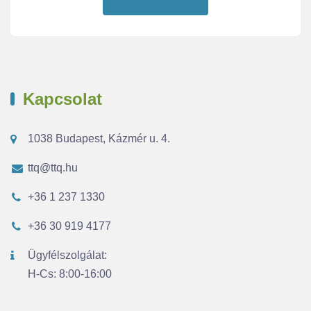
Kapcsolat
1038 Budapest, Kázmér u. 4.
ttq@ttq.hu
+36 1 237 1330
+36 30 919 4177
Ügyfélszolgálat:
H-Cs: 8:00-16:00