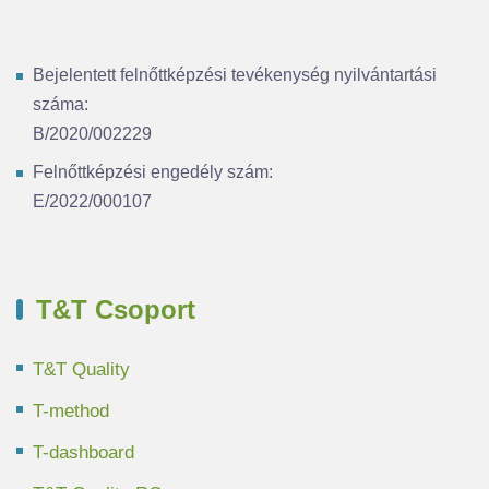
Bejelentett felnőttképzési tevékenység nyilvántartási
száma:
B/2020/002229
Felnőttképzési engedély szám:
E/2022/000107
T&T Csoport
T&T Quality
T-method
T-dashboard