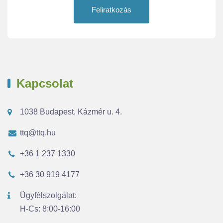
Feliratkozás
Kapcsolat
1038 Budapest, Kázmér u. 4.
ttq@ttq.hu
+36 1 237 1330
+36 30 919 4177
Ügyfélszolgálat:
H-Cs: 8:00-16:00