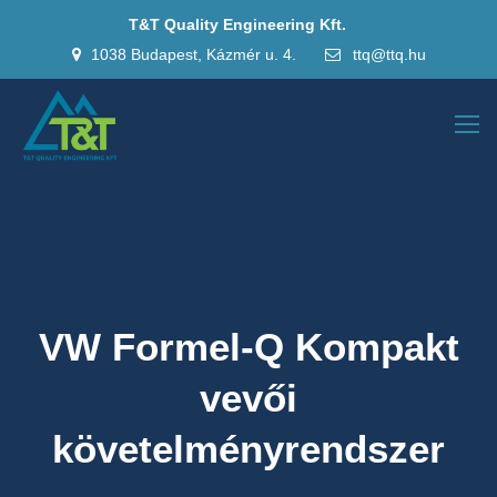
T&T Quality Engineering Kft.
1038 Budapest, Kázmér u. 4.
ttq@ttq.hu
VW Formel-Q Kompakt
vevői
követelményrendszer