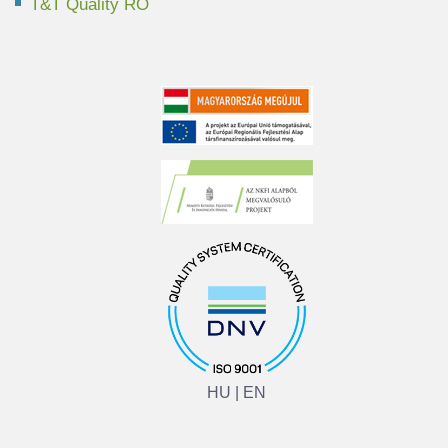
T&T Quality RO
HU
|
EN