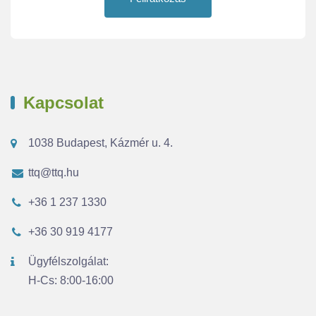
Kapcsolat
1038 Budapest, Kázmér u. 4.
ttq@ttq.hu
+36 1 237 1330
+36 30 919 4177
Ügyfélszolgálat:
H-Cs: 8:00-16:00