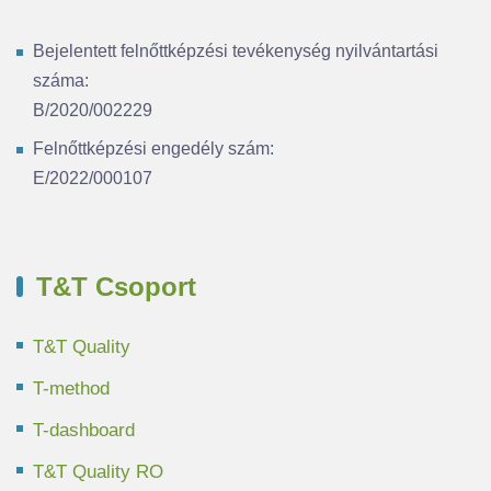
Bejelentett felnőttképzési tevékenység nyilvántartási
száma:
B/2020/002229
Felnőttképzési engedély szám:
E/2022/000107
T&T Csoport
T&T Quality
T-method
T-dashboard
T&T Quality RO