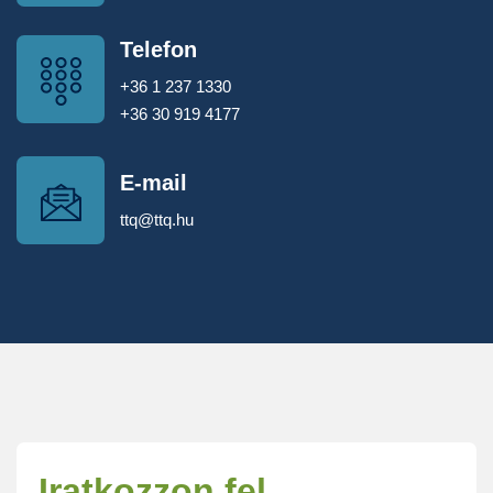
Telefon
+36 1 237 1330
+36 30 919 4177
E-mail
ttq@ttq.hu
Iratkozzon fel