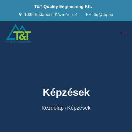
T&T Quality Engineering Kft.
1038 Budapest, Kázmér u. 4.
ttq@ttq.hu
Képzések
Kezdőlap
Képzések