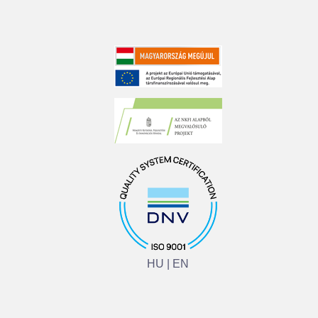
HU
|
EN