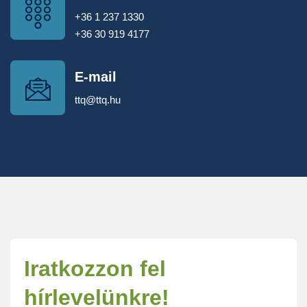
+36 1 237 1330
+36 30 919 4177
E-mail
ttq@ttq.hu
Iratkozzon fel
hírlevelünkre!