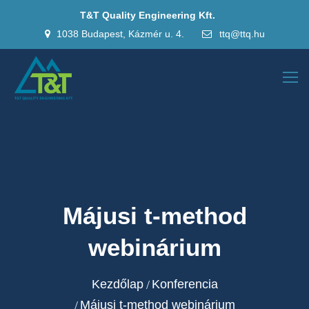
T&T Quality Engineering Kft.
1038 Budapest, Kázmér u. 4.
ttq@ttq.hu
Májusi t-method
webinárium
Kezdőlap
Konferencia
Májusi t-method webinárium