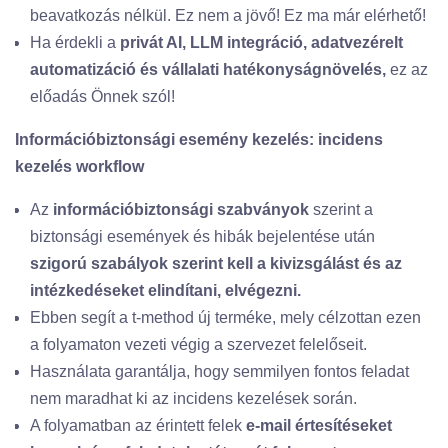
beavatkozás nélkül. Ez nem a jövő! Ez ma már elérhető!
Ha érdekli a
privát AI, LLM integráció, adatvezérelt
automatizáció és vállalati hatékonyságnövelés,
ez az
előadás Önnek szól!
Információbiztonsági esemény kezelés: incidens
kezelés workflow
Az
információbiztonsági szabványok
szerint a
biztonsági események és hibák bejelentése után
szigorú szabályok szerint kell a kivizsgálást és az
intézkedéseket elindítani, elvégezni.
Ebben segít a t-method új terméke, mely célzottan ezen
a folyamaton vezeti végig a szervezet felelőseit.
Használata garantálja, hogy semmilyen fontos feladat
nem maradhat ki az incidens kezelések során.
A folyamatban az érintett felek
e-mail értesítéseket