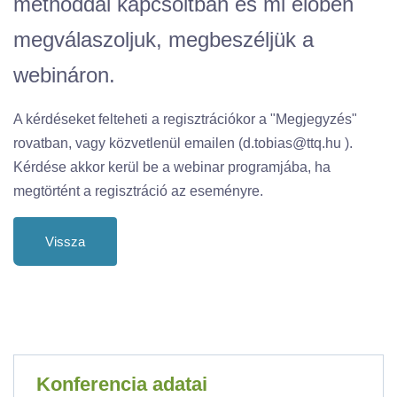
methoddal kapcsoltban és mi élőben
megválaszoljuk, megbeszéljük a
webináron.
A kérdéseket felteheti a regisztrációkor a "Megjegyzés"
rovatban, vagy közvetlenül emailen (d.tobias@ttq.hu ).
Kérdése akkor kerül be a webinar programjába, ha
megtörtént a regisztráció az eseményre.
Vissza
Konferencia adatai