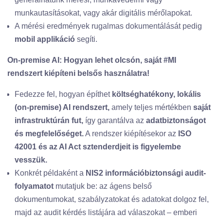
munkautasításokat, vagy akár digitális mérőlapokat.
A mérési eredmények rugalmas dokumentálását pedig
mobil applikáció
segíti.
On-premise AI: Hogyan lehet olcsón, saját #MI
rendszert kiépíteni belsős használatra!
Fedezze fel, hogyan építhet
költséghatékony, lokális
(on-premise) AI rendszert,
amely teljes mértékben
saját
infrastruktúrán fut,
így garantálva az
adatbiztonságot
és megfelelőséget.
A rendszer kiépítésekor az
ISO
42001 és az AI Act sztenderdjeit is figyelembe
vesszük.
Konkrét példaként a
NIS2 információbiztonsági audit-
folyamatot
mutatjuk be: az ágens belső
dokumentumokat, szabályzatokat és adatokat dolgoz fel,
majd az audit kérdés listájára ad válaszokat – emberi