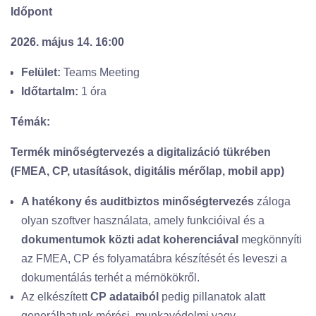
Időpont
2026. május 14. 16:00
Felület:
Teams Meeting
Időtartalm:
1 óra
Témák:
Termék minőségtervezés a digitalizáció tükrében
(FMEA, CP, utasítások, digitális mérőlap, mobil app)
A hatékony és auditbiztos minőségtervezés
záloga
olyan szoftver használata, amely funkcióival és a
dokumentumok közti adat koherenciával
megkönnyíti
az FMEA, CP és folyamatábra készítését és leveszi a
dokumentálás terhét a mérnökökről.
Az elkészített
CP adataiból
pedig pillanatok alatt
generálhatunk mérési, munkavédelmi vagy