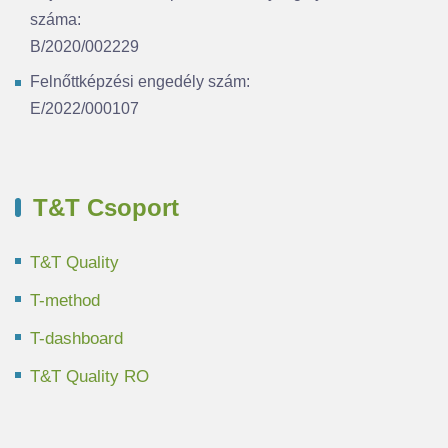
száma:
B/2020/002229
Felnőttképzési engedély szám:
E/2022/000107
T&T Csoport
T&T Quality
T-method
T-dashboard
T&T Quality RO