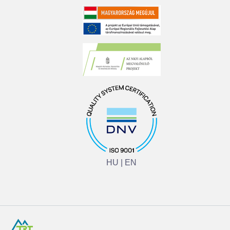
HU
|
EN