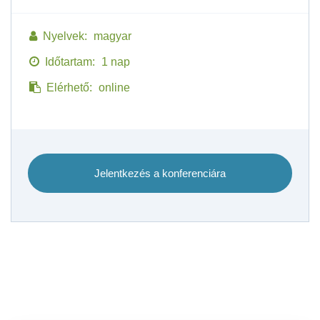
Nyelvek:
magyar
Időtartam:
1 nap
Elérhető:
online
Jelentkezés a konferenciára