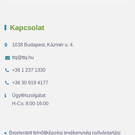
Kapcsolat
1038 Budapest, Kázmér u. 4.
ttq@ttq.hu
+36 1 237 1330
+36 30 919 4177
Ügyfélszolgálat:
H-Cs: 8:00-16:00
Bejelentett felnőttképzési tevékenység nyilvántartási