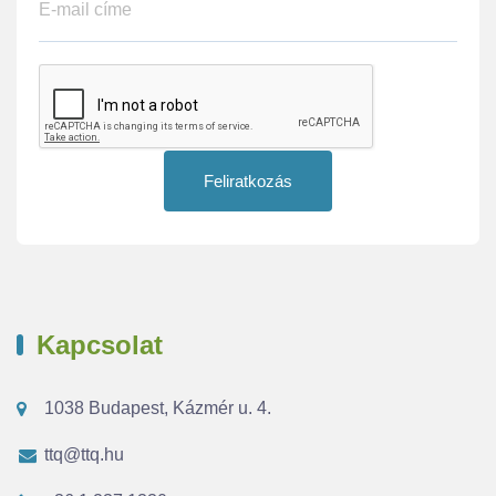
Feliratkozás
Kapcsolat
1038 Budapest, Kázmér u. 4.
ttq@ttq.hu