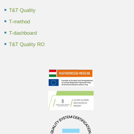
T&T Quality
T-method
T-dashboard
T&T Quality RO