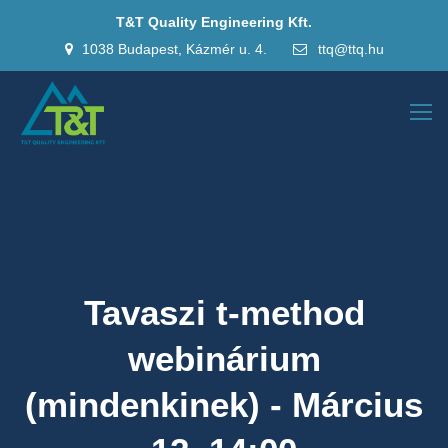
T&T Quality Engineering Kft.
1038 Budapest, Kázmér u. 4.
ttq@ttq.hu
Tavaszi t-method
webinárium
(mindenkinek) - Március