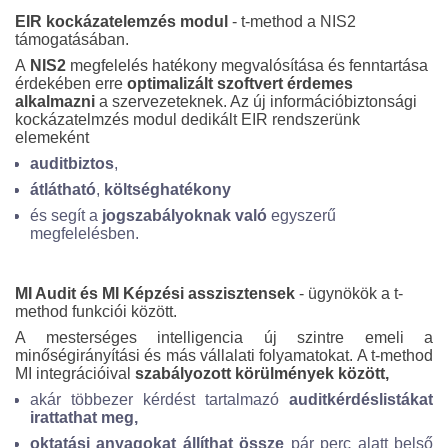
EIR kockázatelemzés modul
- t-method a NIS2
támogatásában.
A
NIS2
megfelelés hatékony megvalósítása és fenntartása
érdekében erre
optimalizált szoftvert érdemes
alkalmazni
a szervezeteknek. Az új információbiztonsági
kockázatelmzés modul dedikált EIR rendszerünk
elemeként
auditbiztos
,
átlátható
,
költséghatékony
és segít a
jogszabályoknak való
egyszerű
megfelelésben.
MI Audit és MI Képzési asszisztensek
- ügynökök a t-
method funkciói között.
A mesterséges intelligencia új szintre emeli a
minőségirányítási és más vállalati folyamatokat. A t-method
MI integrációival
szabályozott körülmények között,
akár többezer kérdést tartalmazó
auditkérdéslistákat
irattathat meg,
oktatási anyagokat állíthat össze
pár perc alatt belső