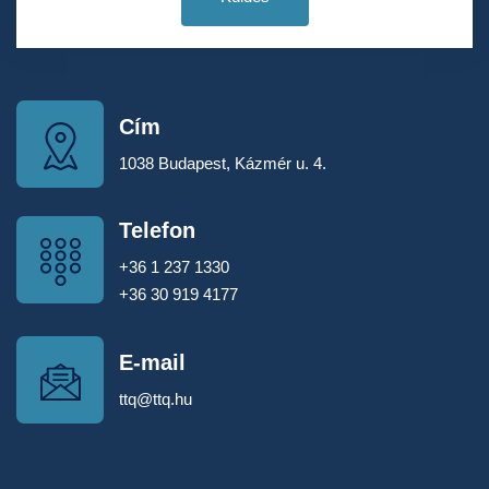
Cím
1038 Budapest, Kázmér u. 4.
Telefon
+36 1 237 1330
+36 30 919 4177
E-mail
ttq@ttq.hu