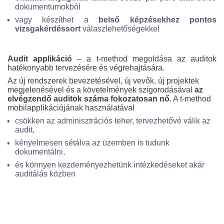
dokumentumokból
vagy készíthet a
belső képzésekhez pontos
vizsgakérdéssort
válaszlehetőségekkel
Audit applikáció
– a t-method megoldása az auditok
hatékonyabb tervezésére és végrehajtására.
Az új rendszerek bevezetésével, új vevők, új projektek
megjelenésével és a követelmények szigorodásával
az
elvégzendő auditok száma fokozatosan nő
. A t-method
mobilapplikációjának használatával
csökken az adminisztrációs teher, tervezhetővé válik az
audit,
kényelmesen sétálva az üzemben is tudunk
dokumentálni,
és könnyen kezdeményezhetünk intézkedéseket akár
auditálás közben