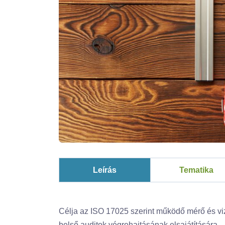
Leírás
Tematika
Célja az ISO 17025 szerint működő mérő és viz
belső auditok végrehajtásának elsajátítására.