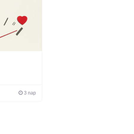
3 nap