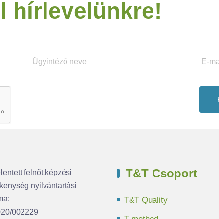
l hírlevelünkre!
T&T Csoport
lentett felnőttképzési
kenység nyilvántartási
ma:
T&T Quality
020/002229
T-method