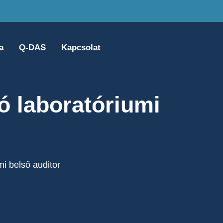
a
Q-DAS
Kapcsolat
ló laboratóriumi
mi belső auditor