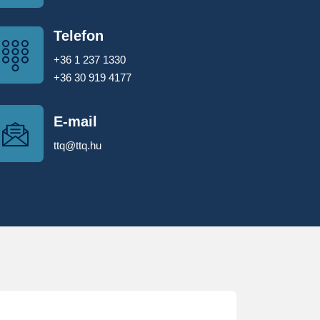
Telefon
+36 1 237 1330
+36 30 919 4177
E-mail
ttq@ttq.hu