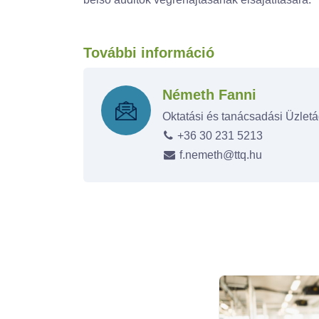
További információ
Németh Fanni
Oktatási és tanácsadási Üzlet
+36 30 231 5213
f.nemeth@ttq.hu