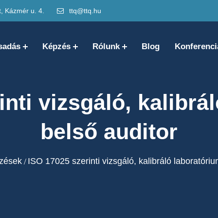
 Kázmér u. 4.
ttq@ttq.hu
sadás
Képzés
Rólunk
Blog
Konferenci
nti vizsgáló, kalibrá
belső auditor
zések
ISO 17025 szerinti vizsgáló, kalibráló laboratóriu