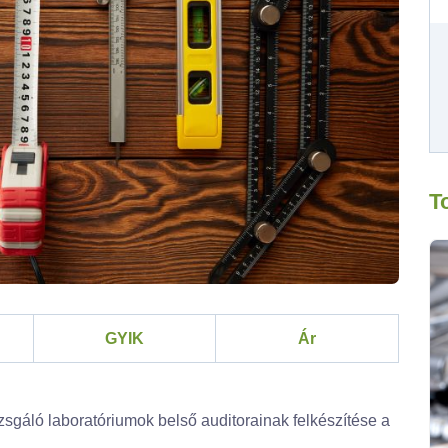
T
GYIK
Ár
sgáló laboratóriumok belső auditorainak felkészítése a