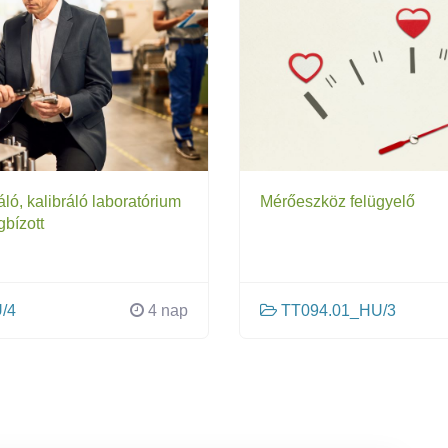
ló, kalibráló laboratórium
Mérőeszköz felügyelő
bízott
/4
4 nap
TT094.01_HU/3