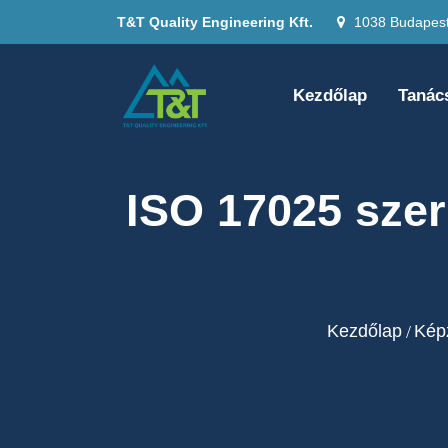
T&T Quality Engineering Kft.
1038 Budapest,
Kezdőlap
Tanác
ISO 17025 szeri
Kezdőlap
Kép