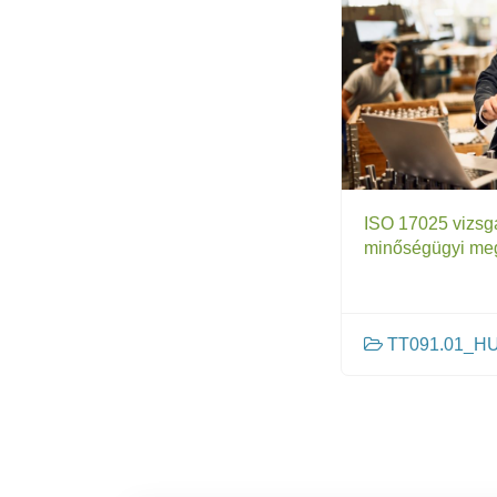
ISO 17025 vizsgá
minőségügyi meg
TT091.01_HU