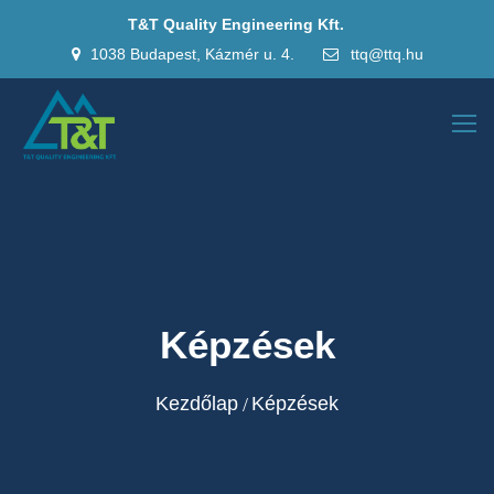
T&T Quality Engineering Kft.
1038 Budapest, Kázmér u. 4.
ttq@ttq.hu
Képzések
Kezdőlap
Képzések