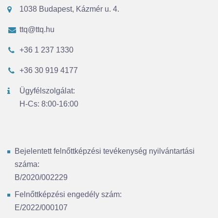
1038 Budapest, Kázmér u. 4.
ttq@ttq.hu
+36 1 237 1330
+36 30 919 4177
Ügyfélszolgálat:
H-Cs: 8:00-16:00
Bejelentett felnőttképzési tevékenység nyilvántartási
száma:
B/2020/002229
Felnőttképzési engedély szám:
E/2022/000107