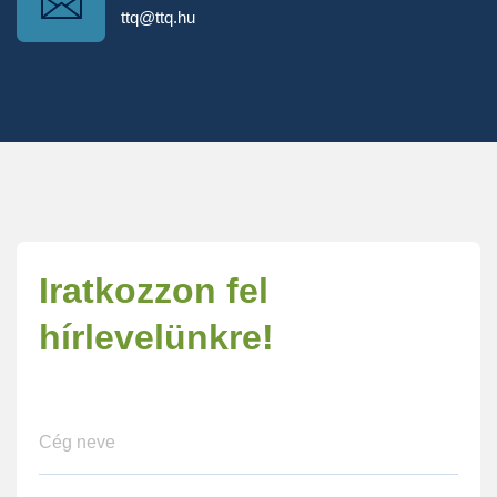
ttq@ttq.hu
Iratkozzon fel
hírlevelünkre!