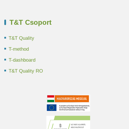
T&T Csoport
T&T Quality
T-method
T-dashboard
T&T Quality RO