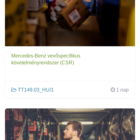
Mercedes-Benz vevőspecifikus
követelményrendszer (CSR)
TT149.03_HU/1
1 nap