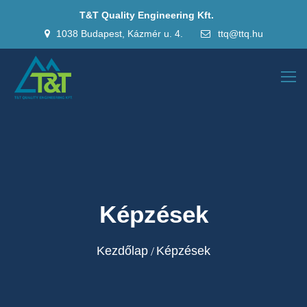
T&T Quality Engineering Kft.
1038 Budapest, Kázmér u. 4.
ttq@ttq.hu
Képzések
Kezdőlap
Képzések