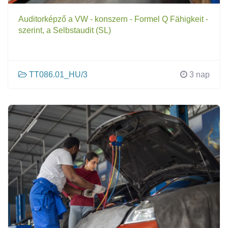
Auditorképző a VW - konszern - Formel Q Fähigkeit -
szerint, a Selbstaudit (SL)
TT086.01_HU/3
3 nap