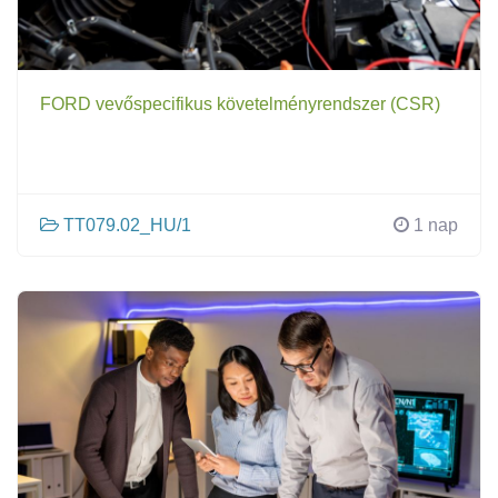
FORD vevőspecifikus követelményrendszer (CSR)
TT079.02_HU/1
1 nap