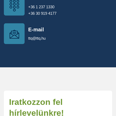
+36 1 237 1330
+36 30 919 4177
E-mail
ttq@ttq.hu
Iratkozzon fel
hírlevelünkre!