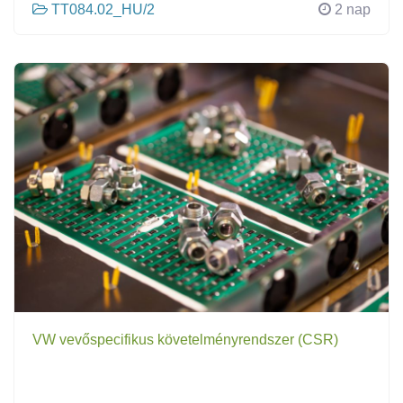
TT084.02_HU/2
2 nap
VW vevőspecifikus követelményrendszer (CSR)