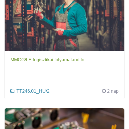
MMOG/LE logisztikai folyamatauditor
TT246.01_HU/2
2 nap