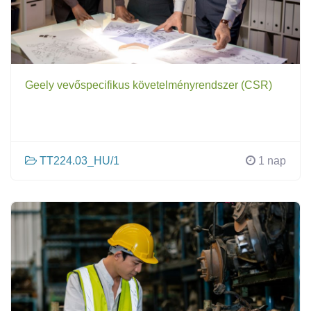
Geely vevőspecifikus követelményrendszer (CSR)
TT224.03_HU/1
1 nap