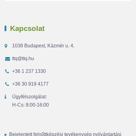
Kapcsolat
1038 Budapest, Kázmér u. 4.
ttq@ttq.hu
+36 1 237 1330
+36 30 919 4177
Ügyfélszolgálat:
H-Cs: 8:00-16:00
Bejelentett felnőttképzési tevékenység nyilvántartási