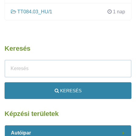
TT084.03_HU/1
1 nap
Keresés
KERESÉS
Képzési területek
Autóipar