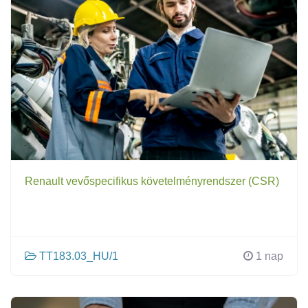
Renault vevőspecifikus követelményrendszer (CSR)
TT183.03_HU/1
1 nap