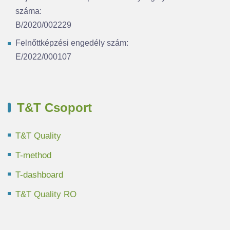
száma:
B/2020/002229
Felnőttképzési engedély szám:
E/2022/000107
T&T Csoport
T&T Quality
T-method
T-dashboard
T&T Quality RO