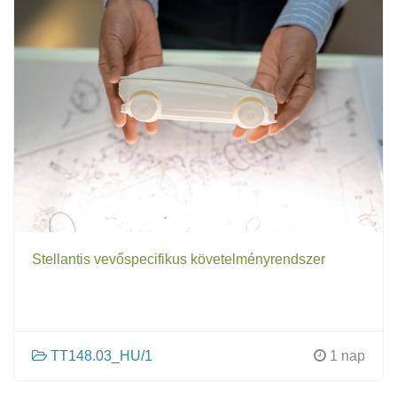
Stellantis vevőspecifikus követelményrendszer
TT148.03_HU/1
1 nap