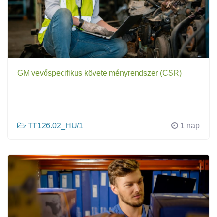
GM vevőspecifikus követelményrendszer (CSR)
TT126.02_HU/1
1 nap