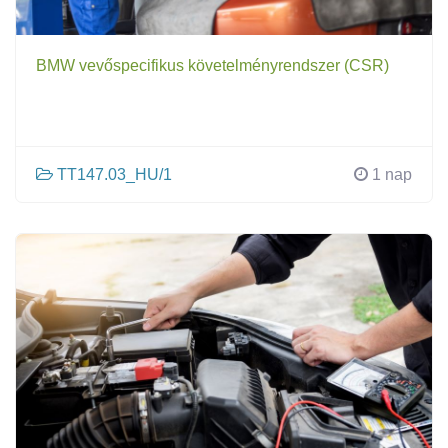
BMW vevőspecifikus követelményrendszer (CSR)
TT147.03_HU/1
1 nap