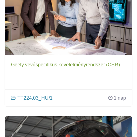
Geely vevőspecifikus követelményrendszer (CSR)
TT224.03_HU/1
1 nap