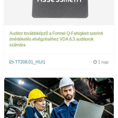
Auditor továbbképző a Formel Q-Fahigkeit szerinti
önértékelés elvégzéséhez VDA 6.3 auditorok
számára
TT208.01_HU/1
1 nap