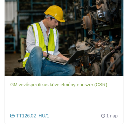
GM vevőspecifikus követelményrendszer (CSR)
TT126.02_HU/1
1 nap