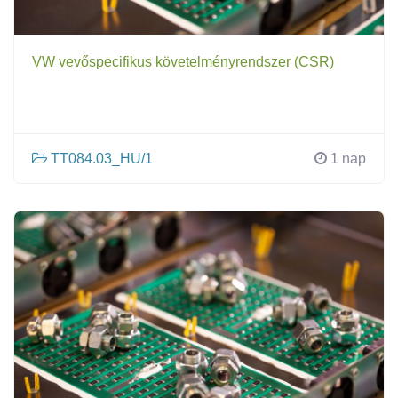
VW vevőspecifikus követelményrendszer (CSR)
TT084.03_HU/1
1 nap