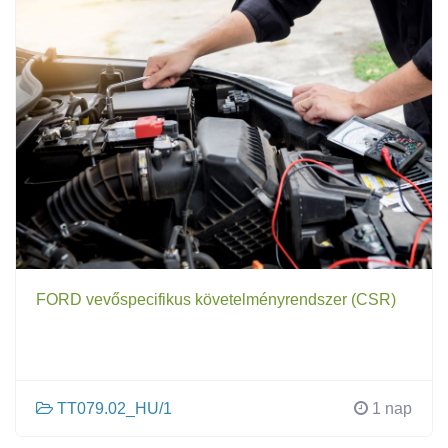
FORD vevőspecifikus követelményrendszer (CSR)
TT079.02_HU/1
1 nap