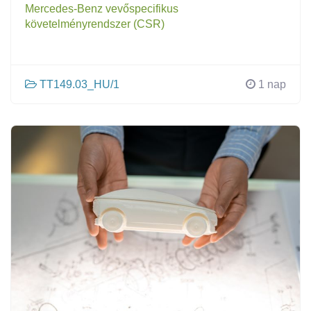
Mercedes-Benz vevőspecifikus
követelményrendszer (CSR)
TT149.03_HU/1
1 nap