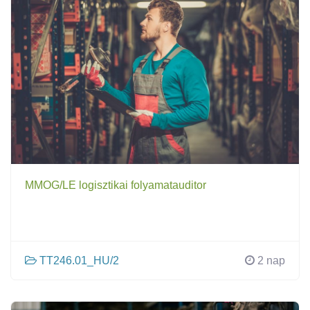
MMOG/LE logisztikai folyamatauditor
TT246.01_HU/2
2 nap