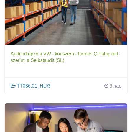
Auditorképző a VW - konszern - Formel Q Fähigkeit -
szerint, a Selbstaudit (SL)
TT086.01_HU/3
3 nap