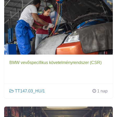
BMW vevőspecifikus követelményrendszer (CSR)
TT147.03_HU/1
1 nap