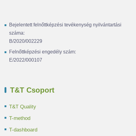
Bejelentett felnőttképzési tevékenység nyilvántartási
száma:
B/2020/002229
Felnőttképzési engedély szám:
E/2022/000107
T&T Csoport
T&T Quality
T-method
T-dashboard