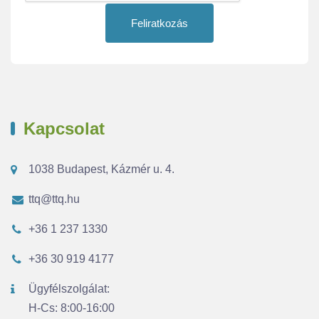
Feliratkozás
Kapcsolat
1038 Budapest, Kázmér u. 4.
ttq@ttq.hu
+36 1 237 1330
+36 30 919 4177
Ügyfélszolgálat:
H-Cs: 8:00-16:00