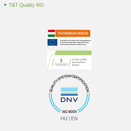
T&T Quality RO
HU
|
EN