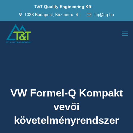
T&T Quality Engineering Kft.
1038 Budapest, Kázmér u. 4.
ttq@ttq.hu
VW Formel-Q Kompakt
vevői
követelményrendszer