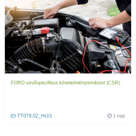
FORD vevőspecifikus követelményrendszer (CSR)
TT079.02_HU/1
1 nap