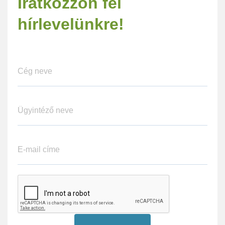
Iratkozzon fel
hírlevelünkre!