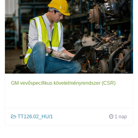
GM vevőspecifikus követelményrendszer (CSR)
TT126.02_HU/1
1 nap