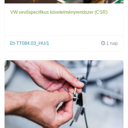
VW vevőspecifikus követelményrendszer (CSR)
TT084.03_HU/1
1 nap