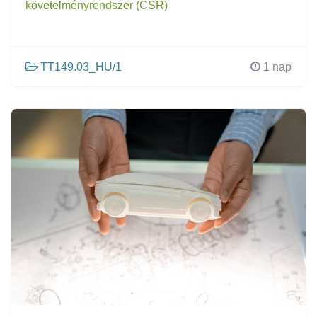
követelményrendszer (CSR)
TT149.03_HU/1
1 nap