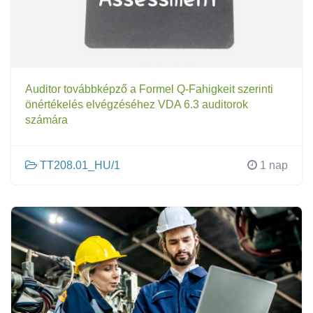
Auditor továbbképző a Formel Q-Fahigkeit szerinti
önértékelés elvégzéséhez VDA 6.3 auditorok
számára
TT208.01_HU/1
1 nap