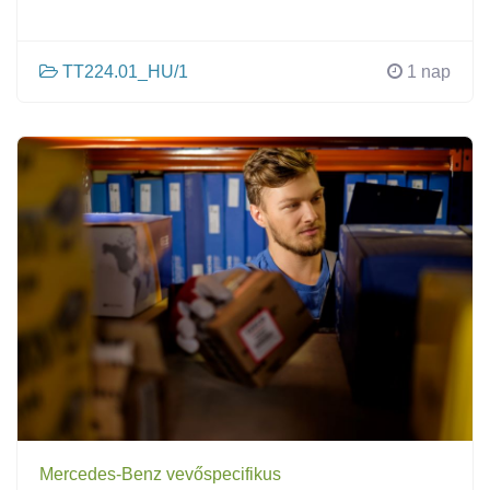
TT224.01_HU/1
1 nap
Mercedes-Benz vevőspecifikus