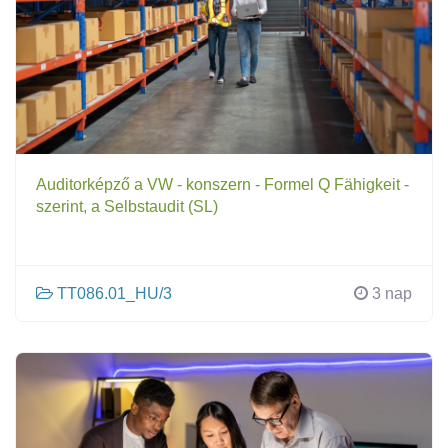
Auditorképző a VW - konszern - Formel Q Fähigkeit -
szerint, a Selbstaudit (SL)
TT086.01_HU/3
3 nap