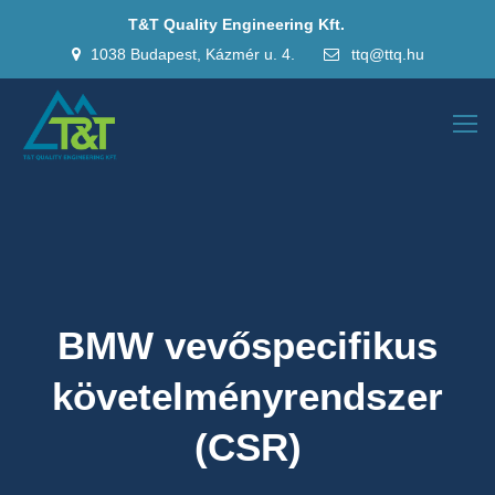
T&T Quality Engineering Kft.
1038 Budapest, Kázmér u. 4.
ttq@ttq.hu
BMW vevőspecifikus
követelményrendszer
(CSR)