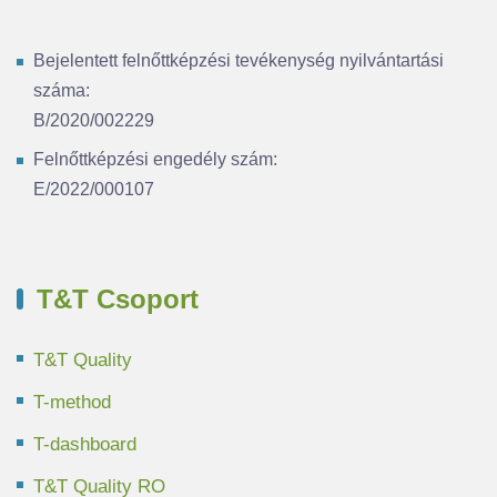
Bejelentett felnőttképzési tevékenység nyilvántartási
száma:
B/2020/002229
Felnőttképzési engedély szám:
E/2022/000107
T&T Csoport
T&T Quality
T-method
T-dashboard
T&T Quality RO