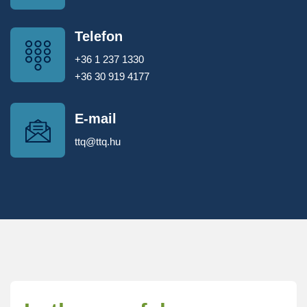
Telefon
+36 1 237 1330
+36 30 919 4177
E-mail
ttq@ttq.hu