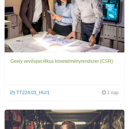
Geely vevőspecifikus követelményrendszer (CSR)
TT224.03_HU/1
1 nap