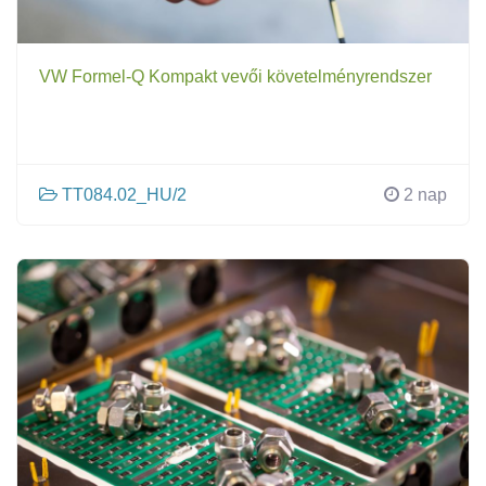
VW Formel-Q Kompakt vevői követelményrendszer
TT084.02_HU/2
2 nap