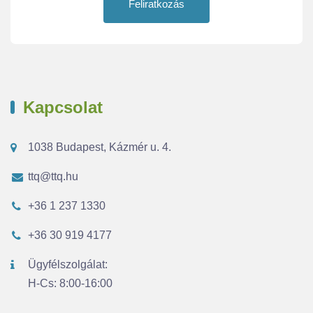
Feliratkozás
Kapcsolat
1038 Budapest, Kázmér u. 4.
ttq@ttq.hu
+36 1 237 1330
+36 30 919 4177
Ügyfélszolgálat:
H-Cs: 8:00-16:00