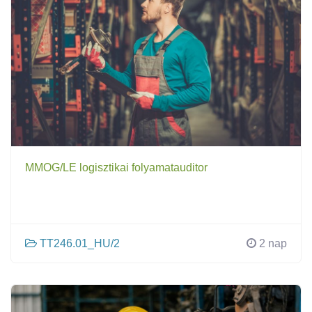
MMOG/LE logisztikai folyamatauditor
TT246.01_HU/2
2 nap