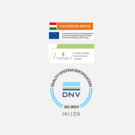
HU
|
EN